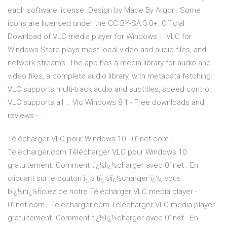
each software license. Design by Made By Argon. Some
icons are licensed under the CC BY-SA 3.0+. Official
Download of VLC media player for Windows … VLC for
Windows Store plays most local video and audio files, and
network streams. The app has a media library for audio and
video files, a complete audio library, with metadata fetching.
VLC supports multi-track audio and subtitles, speed control.
VLC supports all … Vlc Windows 8 1 - Free downloads and
reviews - …
Télécharger VLC pour Windows 10 - 01net.com -
Telecharger.com Télécharger VLC pour Windows 10
gratuitement. Comment tï¿½lï¿½charger avec 01net . En
cliquant sur le bouton ï¿½ tï¿½lï¿½charger ï¿½, vous
bï¿½nï¿½ficiez de notre Télécharger VLC media player -
01net.com - Telecharger.com Télécharger VLC media player
gratuitement. Comment tï¿½lï¿½charger avec 01net . En