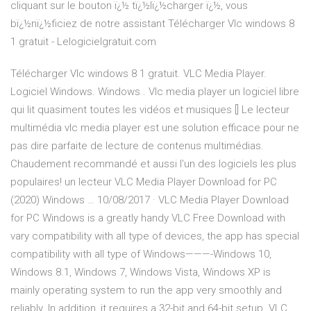
cliquant sur le bouton ï¿½ tï¿½lï¿½charger ï¿½, vous
bï¿½nï¿½ficiez de notre assistant Télécharger Vlc windows 8
1 gratuit - Lelogicielgratuit.com
Télécharger Vlc windows 8 1 gratuit. VLC Media Player.
Logiciel Windows. Windows . Vlc media player un logiciel libre
qui lit quasiment toutes les vidéos et musiques [] Le lecteur
multimédia vlc media player est une solution efficace pour ne
pas dire parfaite de lecture de contenus multimédias.
Chaudement recommandé et aussi l'un des logiciels les plus
populaires! un lecteur VLC Media Player Download for PC
(2020) Windows … 10/08/2017 · VLC Media Player Download
for PC Windows is a greatly handy VLC Free Download with
vary compatibility with all type of devices, the app has special
compatibility with all type of Windows———-Windows 10,
Windows 8.1, Windows 7, Windows Vista, Windows XP is
mainly operating system to run the app very smoothly and
reliably. In addition, it requires a 32-bit and 64-bit setup. VLC …