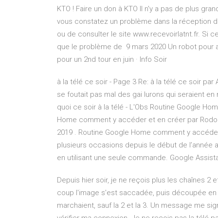
KTO ! Faire un don à KTO Il n'y a pas de plus gr
vous constatez un problème dans la réception de l
ou de consulter le site www.recevoirlatnt.fr. Si 
que le problème de 9 mars 2020 Un robot pour a
pour un 2nd tour en juin · Info Soir
à la télé ce soir - Page 3 Re: à la télé ce soir par
se foutait pas mal des gai lurons qui seraient en m
quoi ce soir à la télé - L'Obs Routine Google H
Home comment y accéder et en créer par Rodolp
2019 . Routine Google Home comment y accéder et
plusieurs occasions depuis le début de l’année 
en utilisant une seule commande. Google Assistan
Depuis hier soir, je ne reçois plus les chaînes 2 et
coup l'image s'est saccadée, puis découpée en p
marchaient, sauf la 2 et la 3. Un message me sig