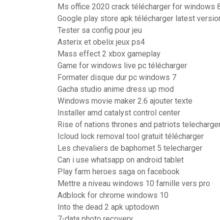
Ms office 2020 crack télécharger for windows 
Google play store apk télécharger latest versi
Tester sa config pour jeu
Asterix et obelix jeux ps4
Mass effect 2 xbox gameplay
Game for windows live pc télécharger
Formater disque dur pc windows 7
Gacha studio anime dress up mod
Windows movie maker 2.6 ajouter texte
Installer amd catalyst control center
Rise of nations thrones and patriots telecharge
Icloud lock removal tool gratuit télécharger
Les chevaliers de baphomet 5 telecharger
Can i use whatsapp on android tablet
Play farm heroes saga on facebook
Mettre a niveau windows 10 famille vers pro
Adblock for chrome windows 10
Into the dead 2 apk uptodown
7-data photo recovery