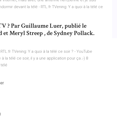
ar internet, mais avec une antenne hertzienne et je suis
dormir devant la télé - RTL.fr TVening: Y a quoi à la télé ce
 TV ? Par Guillaume Luer, publié le
 et Meryl Streep , de Sydney Pollack.
 RTL.fr TVening: Y a quoi à la télé ce soir ? - YouTube
 télé ce soir, il y a une application pour ça ;-) 8
 télé
ger
8