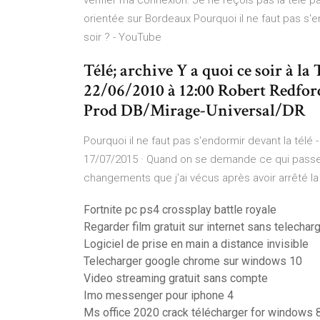
vérifier ma connexion. Je ne reçois pas la télé p
orientée sur Bordeaux Pourquoi il ne faut pas s'en
soir ? - YouTube
Télé; archive Y a quoi ce soir à la
22/06/2010 à 12:00 Robert Redford
Prod DB/Mirage-Universal/DR
Pourquoi il ne faut pas s'endormir devant la télé -
17/07/2015 · Quand on se demande ce qui passe à la
changements que j’ai vécus après avoir arrêté la
Fortnite pc ps4 crossplay battle royale
Regarder film gratuit sur internet sans telechar
Logiciel de prise en main a distance invisible
Telecharger google chrome sur windows 10
Video streaming gratuit sans compte
Imo messenger pour iphone 4
Ms office 2020 crack télécharger for windows 