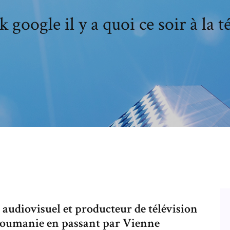
 google il y a quoi ce soir à la t
audiovisuel et producteur de télévision
a Roumanie en passant par Vienne