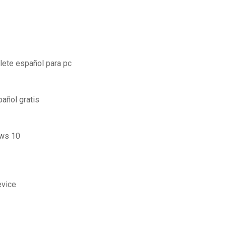
ete español para pc
añol gratis
ows 10
evice