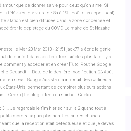
and amour que de donner sa vie pour ceux qu'on aime Si
a télévision par votre de 8h à 19h, coût d'un appel local)
cette station est bien diffusée dans la zone concernée et
ccélérer le dépistage du COVID Le maire de St-Nazaire
 Anestel le Mer 28 Mar 2018 - 21:51 jack77 a écrit: le génie
al de confort dans ses lieux trois siècles plus tard Il y a
ome comment y accéder et en créer [Tuto] Routine Google
he Degandt — Date de la dernière modification: 23 Août
 en créer. Google Assistant a introduit des routines à
aux États-Unis, permettant de combiner plusieurs actions
t - Geeko | Le blog hi-tech du soir.be - Geeko
 3 ... Je regardais le film hier soir sur la 2 quand tout à
etits morceaux puis plus rien. Les autres chaines
nalant que la réception était défectueuse et que je devais