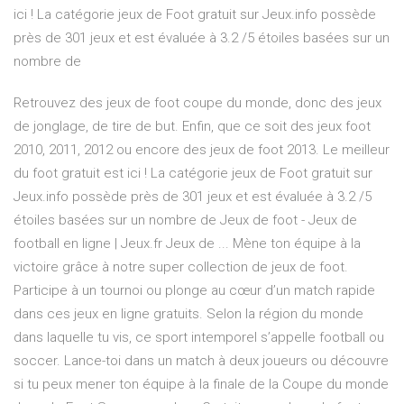
ici ! La catégorie jeux de Foot gratuit sur Jeux.info possède
près de 301 jeux et est évaluée à 3.2 /5 étoiles basées sur un
nombre de
Retrouvez des jeux de foot coupe du monde, donc des jeux
de jonglage, de tire de but. Enfin, que ce soit des jeux foot
2010, 2011, 2012 ou encore des jeux de foot 2013. Le meilleur
du foot gratuit est ici ! La catégorie jeux de Foot gratuit sur
Jeux.info possède près de 301 jeux et est évaluée à 3.2 /5
étoiles basées sur un nombre de Jeux de foot - Jeux de
football en ligne | Jeux.fr Jeux de ... Mène ton équipe à la
victoire grâce à notre super collection de jeux de foot.
Participe à un tournoi ou plonge au cœur d’un match rapide
dans ces jeux en ligne gratuits. Selon la région du monde
dans laquelle tu vis, ce sport intemporel s’appelle football ou
soccer. Lance-toi dans un match à deux joueurs ou découvre
si tu peux mener ton équipe à la finale de la Coupe du monde