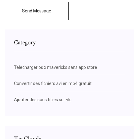
Send Message
Category
Telecharger os x mavericks sans app store
Convertir des fichiers avi en mp4 gratuit
Ajouter des sous titres sur vlc
Tag Clouds