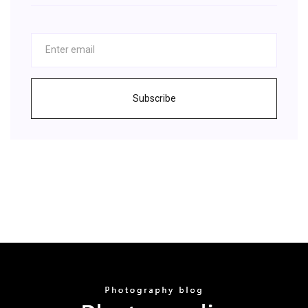
Subscribe