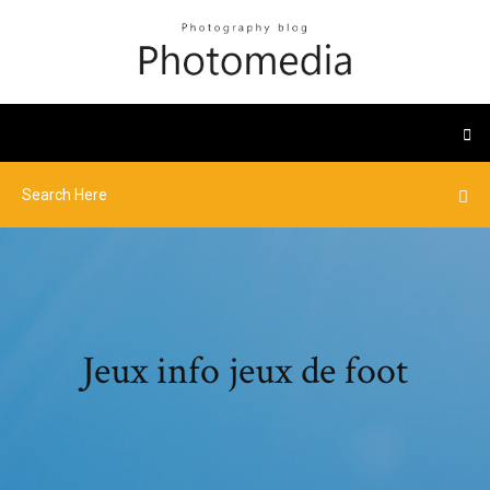
Jeux info jeux de foot