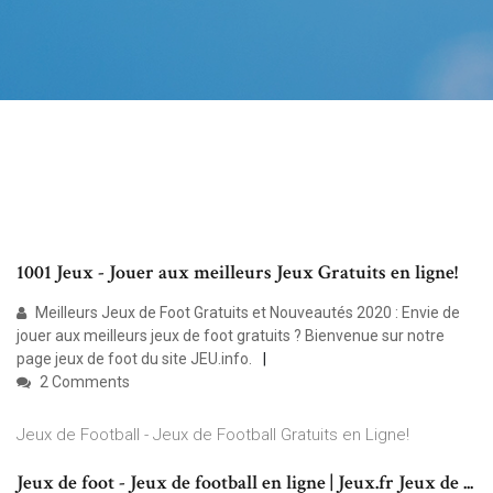
1001 Jeux - Jouer aux meilleurs Jeux Gratuits en ligne!
Meilleurs Jeux de Foot Gratuits et Nouveautés 2020 : Envie de
jouer aux meilleurs jeux de foot gratuits ? Bienvenue sur notre
page jeux de foot du site JEU.info.
2 Comments
Jeux de Football - Jeux de Football Gratuits en Ligne!
Jeux de foot - Jeux de football en ligne | Jeux.fr Jeux de ...