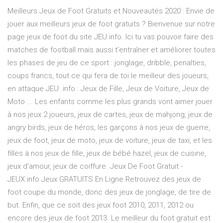
Meilleurs Jeux de Foot Gratuits et Nouveautés 2020 : Envie de
jouer aux meilleurs jeux de foot gratuits ? Bienvenue sur notre
page jeux de foot du site JEU.info. Ici tu vas pouvoir faire des
matches de football mais aussi t'entraîner et améliorer toutes
les phases de jeu de ce sport : jonglage, dribble, penalties,
coups francs, tout ce qui fera de toi le meilleur des joueurs,
en attaque JEU .info : Jeux de Fille, Jeux de Voiture, Jeux de
Moto ... Les enfants comme les plus grands vont aimer jouer
à nos jeux 2 joueurs, jeux de cartes, jeux de mahjong, jeux de
angry birds, jeux de héros, les garçons à nos jeux de guerre,
jeux de foot, jeux de moto, jeux de voiture, jeux de taxi, et les
filles à nos jeux de fille, jeux de bébé hazel, jeux de cuisine,
jeux d'amour, jeux de coiffure. Jeux De Foot Gratuit -
JEUX.info Jeux GRATUITS En Ligne Retrouvez des jeux de
foot coupe du monde, donc des jeux de jonglage, de tire de
but. Enfin, que ce soit des jeux foot 2010, 2011, 2012 ou
encore des jeux de foot 2013. Le meilleur du foot gratuit est