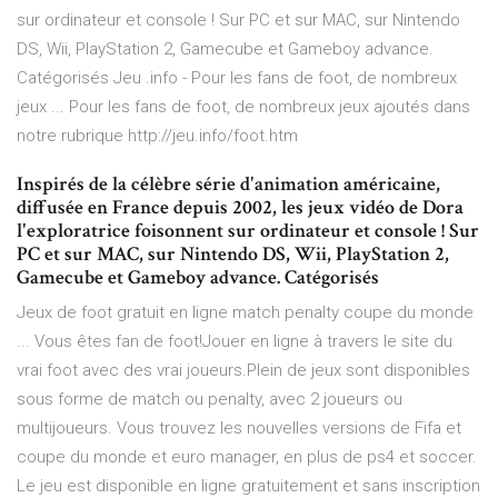
sur ordinateur et console ! Sur PC et sur MAC, sur Nintendo
DS, Wii, PlayStation 2, Gamecube et Gameboy advance.
Catégorisés Jeu .info - Pour les fans de foot, de nombreux
jeux ... Pour les fans de foot, de nombreux jeux ajoutés dans
notre rubrique http://jeu.info/foot.htm
Inspirés de la célèbre série d'animation américaine,
diffusée en France depuis 2002, les jeux vidéo de Dora
l'exploratrice foisonnent sur ordinateur et console ! Sur
PC et sur MAC, sur Nintendo DS, Wii, PlayStation 2,
Gamecube et Gameboy advance. Catégorisés
Jeux de foot gratuit en ligne match penalty coupe du monde
... Vous êtes fan de foot!Jouer en ligne à travers le site du
vrai foot avec des vrai joueurs.Plein de jeux sont disponibles
sous forme de match ou penalty, avec 2 joueurs ou
multijoueurs. Vous trouvez les nouvelles versions de Fifa et
coupe du monde et euro manager, en plus de ps4 et soccer.
Le jeu est disponible en ligne gratuitement et sans inscription