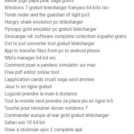
Baixar jogo papa pear saga gratis
Windows 7 gratuit telecharger français 64 bits iso
Tomb raider and the guardian of light ps3
Hungry shark evolution pc télécharger
Ppsspp gold emulator pc gratuit télécharger
Descargar nik software complete collection español gratis
Ost to pst converter tool gratuit télécharger
App to transfer files from pc to android phone
Wbfs manager 64 bit wii
Comment jouer a yandere simulator sur mac
Free pdf editor online tool
Lapplication candy crush saga sest arretee
Jeux tv en ligne gratuit
Logiciel prendre la main à distance
Tout le monde veut prendre sa place jeu en ligne tv5
Touche pour retourner lécran windows 7
Commander europe at war gold gratuit télécharger
Safari win 10 64 bit
Draw a stickman epic 2 complete apk